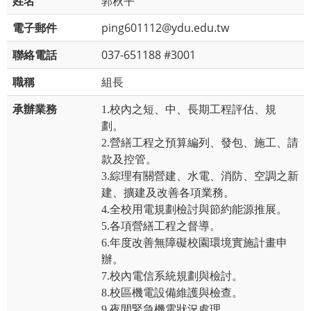
姓名
郭秋平
電子郵件
ping601112@ydu.edu.tw
聯絡電話
037-651188 #3001
職稱
組長
承辦業務
1.校內之短、中、長期工程評估、規
劃。
2.營繕工程之預算編列、發包、施工、請
款及控管。
3.綜理有關營建、水電、消防、空調之新
建、擴建及改善各項業務。
4.全校用電規劃檢討與節約能源推展。
5.各項營繕工程之督導。
6.年度改善無障礙校園環境實施計畫申
辦。
7.校內電信系統規劃與檢討。
8.校區機電設備維護與檢查。
9.夜間緊急機電狀況處理。