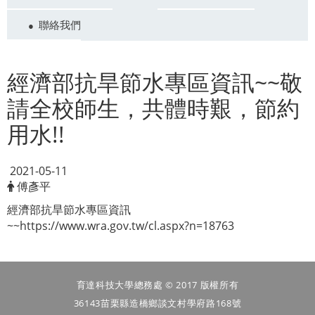
聯絡我們
~~
經濟部抗旱節水專區資訊
敬
請全校師生
，
共體時艱
，
節約
!!
用水
2021-05-11
傅彥平
經濟部抗旱節水專區資訊
~~https://www.wra.gov.tw/cl.aspx?n=18763
育達科技大學總務處 © 2017 版權所有
36143苗栗縣造橋鄉談文村學府路168號