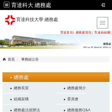
育達科大 總務處
育達科技大學 總務處
Tog
育達首頁|
總務處首頁
|
育達粉絲團
|
首頁
事務組公告
總務處
總務長室
總務處簡介
組織架構
委員會
總務處法規辦法
總務服務Q&A