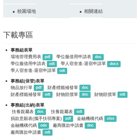
校園場地
相關連結
下載專區
事務組表單
場地管理費用表
學位服借用申請表
pdf
doc
學位服借用申請表
學人宿舍進-退宿申請單
odt
docx
學人宿舍進-退宿申請單
odt
事務組(保管)表單
物品放行單
財產標籤補發單
pdf
doc
財產標籤補發單
財物賠償單
財物賠償單
odt
doc
odt
事務組(出納)表單
 扶養親屬表
 扶養親屬表
doc
odt
捐款意願表(攜手扶弱專案)
金融機構代碼
pdf
xlsx
金融機構代碼
廠商匯款申請書
ods
doc
廠商匯款申請書
odt