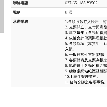
聯絡電話
037-651188 #3502
職稱
組員
承辦業務
1.
各項收
款存入帳戶、開
2.
支票開立、支付與寄
3.
建立每年度各類所得
4.
依據會計傳票辦理帳
5.
各類款項（就貸生、延
入帳。
6.
一般經常性支出(轉帳
7.
各類報表及支票存根
8.
協辦員工各類所得之
9.
總務處網站維護暨相
10.
工讀生管理業務
。
11.
臨時交辦之各項事務