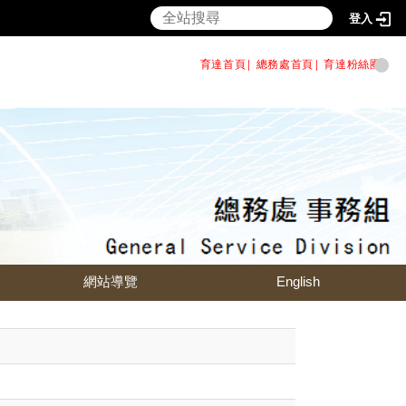
登入
育達首頁|
總務處首頁
|
育達粉絲團
|
網站導覽
English