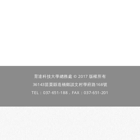
育達科技大學總務處 © 2017 版權所有
36143苗栗縣造橋鄉談文村學府路168號
TEL：037-651-188．FAX：037-651-201