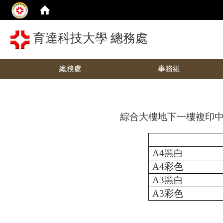
育達科技大學 總務處
總務處
事務組
綜合大樓地下一樓複印
A4
黑白
A4
彩色
A3
黑白
A3
彩色