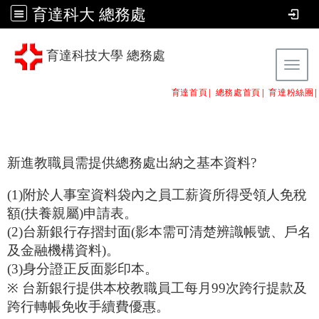
育達科大 總務處
育達科技大學 總務處
Tog
育達首頁|
總務處首頁
|
育達粉絲團
|
新進教職員需提供總務處出納之基本資料?
(1)
附於人事室資料袋內之員工薪資所得受領人免稅
額(扶養親屬)申請表。
(2)
台新銀行存摺封面(影本需可清楚辨識帳號、戶名
及金融機構資料)。
(3)
身分證正反面影印本。
※
台新銀行提供本校教職員工每月99次跨行提款及
跨行轉帳免收手續費優惠。