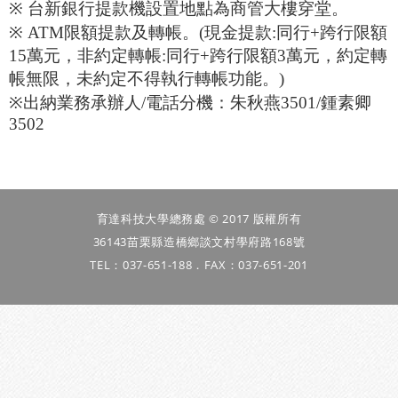
※
台新銀行提款機設置地點為商管大樓穿堂。
※ ATM
限額提款及轉帳。(現金提款:同行+跨行限額
15萬元，非約定轉帳:同行+跨行限額3萬元，約定轉
帳無限，未約定不得執行轉帳功能。)
※
出納業務承辦人/電話分機：朱秋燕3501/鍾素卿
3502
育達科技大學總務處 © 2017 版權所有
36143苗栗縣造橋鄉談文村學府路168號
TEL：037-651-188．FAX：037-651-201