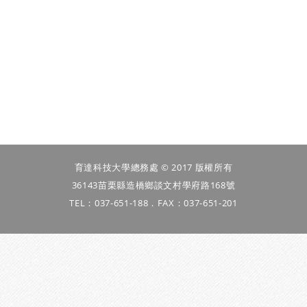
育達科技大學總務處 © 2017 版權所有
36143苗栗縣造橋鄉談文村學府路168號
TEL：037-651-188．FAX：037-651-201