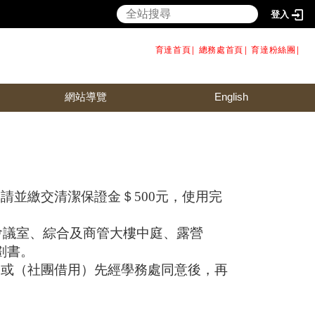
登入
育達首頁|
總務處首頁
|
育達粉絲團
|
網站導覽
English
請並繳交清潔保證金＄500元，使用完
7會議室、綜合及商管大樓中庭、露營
劃書。
室或（社團借用）先經學務處同意後，再