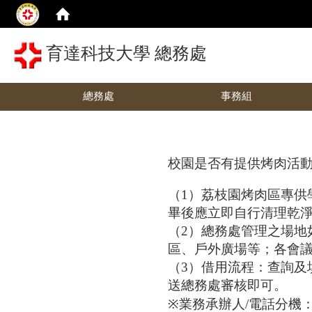
育達科技大學 總務處
總務處
事務組
校園是否有提供烤肉活
（1）荔枝園烤肉區專供
畢後應立即自行清理乾
（2）總務處管理之場地
區、戶外廣場等；各會
（3）借用流程：查詢
送總務處審核即可。
※
業務承辦人/電話分機：陳