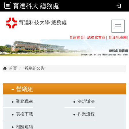
育達科大 總務處
育達科技大學 總務處
Tog
育達首頁|
總務處首頁
|
育達粉絲團
|
首頁
營繕組公告
營繕組
業務職掌
法規辦法
表格下載
作業流程
相關連結