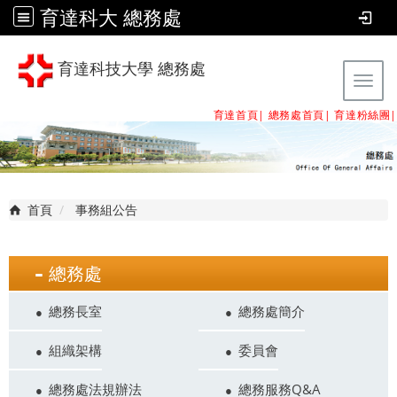
育達科大 總務處
育達科技大學 總務處
Tog
育達首頁|
總務處首頁
|
育達粉絲團
|
首頁
事務組公告
總務處
總務長室
總務處簡介
組織架構
委員會
總務處法規辦法
總務服務Q&A