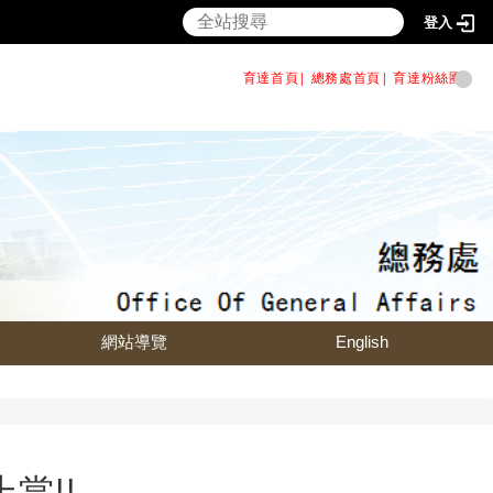
登入
育達首頁|
總務處首頁
|
育達粉絲團
|
網站導覽
English
上當