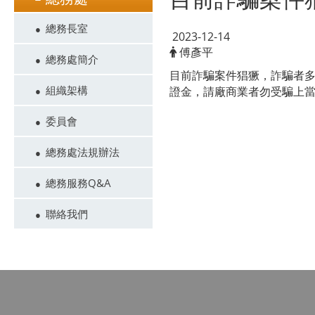
總務長室
2023-12-14
傅彥平
總務處簡介
目前詐騙案件猖獗
，
詐騙者
組織架構
證金
，
請
廠商業者
勿受騙上
委員會
總務處法規辦法
總務服務Q&A
聯絡我們