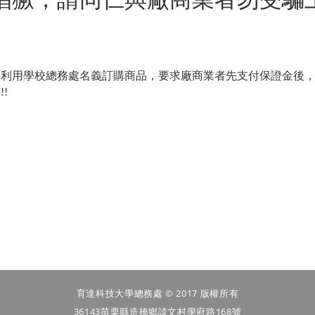
多利用學校總務處名義訂購商品
，
要求廠商業者先支付保證金後
當
!!
育達科技大學總務處 © 2017 版權所有
36143苗栗縣造橋鄉談文村學府路168號