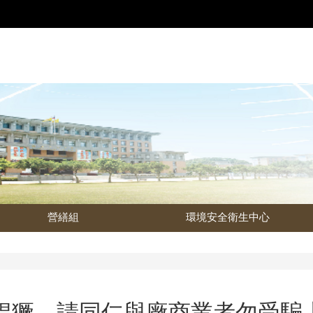
營繕組
環境安全衛生中心
猖獗
，
請同仁與
廠商業者
勿受騙