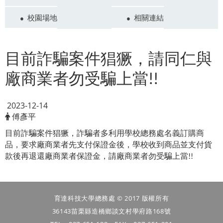
校園場地
相關連結
目前詐騙案件猖獗
，
請同仁與
廠商業者
勿受騙上當
!!
2023-12-14
傅彥平
目前詐騙案件猖獗
，
詐騙者多利用學校總務處名義訂購商
品
，
要求廠商業者先支付保證金後
，
學校收到商品並支付貨
款後再退還廠商業者保證金
，
請
廠商業者
勿受騙上當
!!
育達科技大學總務處 © 2017 版權所有
36143苗栗縣造橋鄉談文村學府路168號