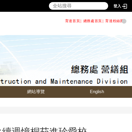
登入
育達首頁|
總務處首頁
|
育達粉絲團
|
網站導覽
English
永續週憶桐茄進珍愛校