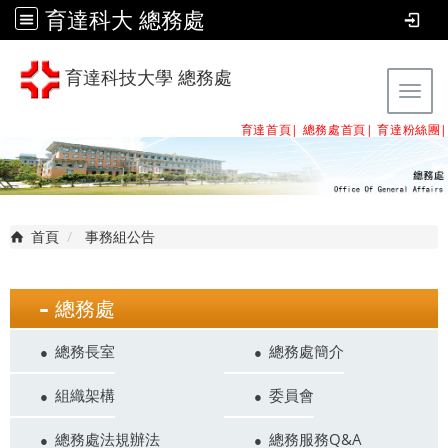
育達科大 總務處
育達科技大學 總務處
Tog
育達首頁|
總務處首頁
|
育達粉絲團
|
首頁
事務組公告
總務處
總務長室
總務處簡介
組織架構
委員會
總務處法規辦法
總務服務Q&A